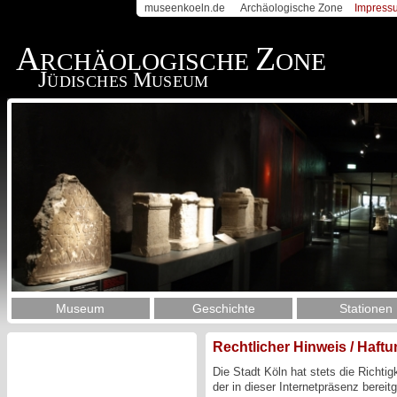
museenkoeln.de
Archäologische Zone
Impress
A
Z
RCHÄOLOGISCHE
ONE
J
M
ÜDISCHES
USEUM
Museum
Geschichte
Stationen
Rechtlicher Hinweis / Haft
Die Stadt Köln hat stets die Richtigk
der in dieser Internetpräsenz bereit