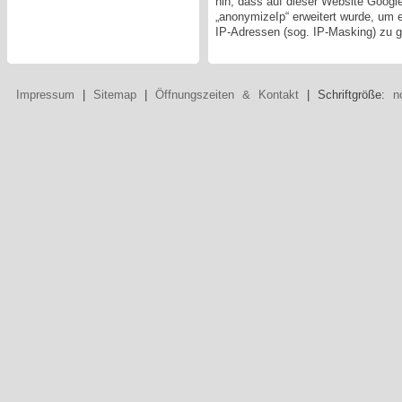
hin, dass auf dieser Website Googl
„anonymizeIp“ erweitert wurde, um 
IP-Adressen (sog. IP-Masking) zu g
Impressum
|
Sitemap
|
Öffnungszeiten & Kontakt
| Schriftgröße:
n