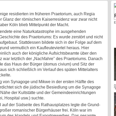
nige residierten im früheren Praetorium, auch Regia
er Glanz der römischen Kaiserresidenz war zwar nicht
E
aber Köln blieb Mittelpunkt der Macht.
endete eine Naturkatastrophe im ausgehenden
 Geschichte des Praetoriums: Es wurde zerstört und nicht
ufgebaut. Stattdessen bildete sich in der Folge auf dem
rund vermutlich ein Kaufleuteviertel heraus. Hier
einlich auch der königliche Aufsichtsbeamte über den
tz war letztlich der „Nachfahre" des Praetoriums. Danach
e das Haus der Bürger (domus civium) und Sitz der
us sich schließlich im Verlauf des späten Mittelalters
kelte.
g von Synagoge und Mikwe in der ersten Hälfte des
D
rdichtet sich die jüdische Besiedlung um die Synagoge
"
 Nähe der Kultstätte und der Gemeindeeinrichtungen
, Hospital usw.) suchte.
auf der Südseite des Rathausplatzes legte die Grund-
roßer romanischer Bürgerhäuser frei. Köln war im
entrum des Handels und Exportgewerbes. Das gesamte