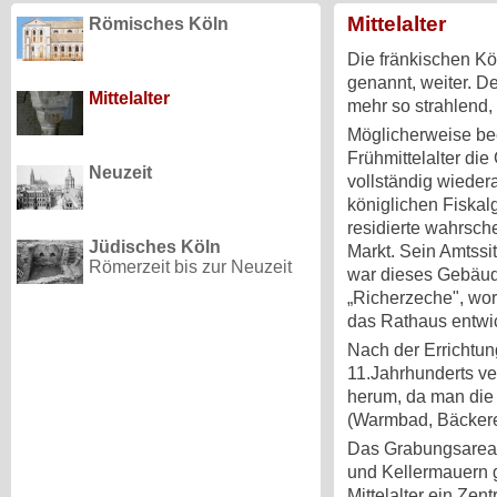
Mittelalter
Römisches Köln
Die fränkischen Kö
genannt, weiter. D
Mittelalter
mehr so strahlend, 
Möglicherweise be
Frühmittelalter die
Neuzeit
vollständig wiedera
königlichen Fiskalg
residierte wahrsch
Jüdisches Köln
Markt. Sein Amtssi
Römerzeit bis zur Neuzeit
war dieses Gebäud
„Richerzeche", wora
das Rathaus entwic
Nach der Errichtun
11.Jahrhunderts ve
herum, da man die
(Warmbad, Bäckerei
Das Grabungsareal 
und Kellermauern g
Mittelalter ein Z