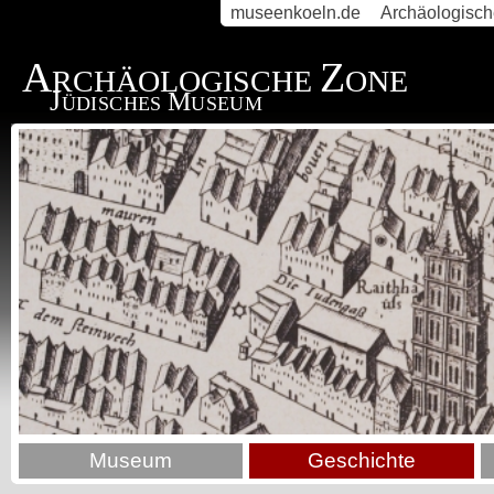
museenkoeln.de
Archäologisc
A
Z
RCHÄOLOGISCHE
ONE
J
M
ÜDISCHES
USEUM
Museum
Geschichte