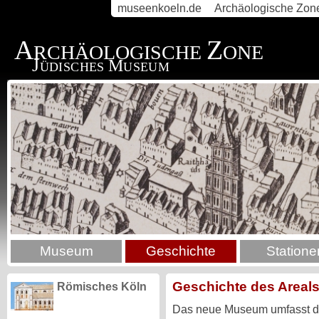
museenkoeln.de
Archäologische Zon
A
Z
RCHÄOLOGISCHE
ONE
J
M
ÜDISCHES
USEUM
Museum
Geschichte
Statione
Geschichte des Areal
Römisches Köln
Das neue Museum umfasst de