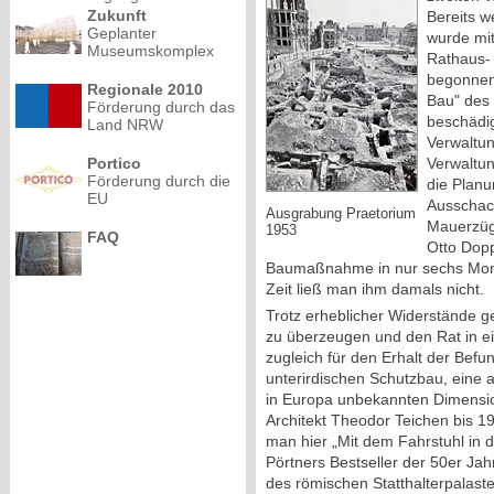
Zukunft
Bereits 
Geplanter
wurde mi
Museumskomplex
Rathaus-
begonnen
Regionale 2010
Bau" des
Förderung durch das
beschädig
Land NRW
Verwaltu
Verwaltu
Portico
Förderung durch die
die Planu
EU
Ausschac
Ausgrabung Praetorium
Mauerzüg
1953
FAQ
Otto Dopp
Baumaßnahme in nur sechs Mon
Zeit ließ man ihm damals nicht.
Trotz erheblicher Widerstände g
zu überzeugen und den Rat in e
zugleich für den Erhalt der Befu
unterirdischen Schutzbau, eine 
in Europa unbekannten Dimensi
Architekt Theodor Teichen bis 19
man hier „Mit dem Fahrstuhl in d
Pörtners Bestseller der 50er Jah
des römischen Statthalterpalast