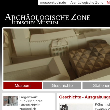
museenkoeln.de
Archäologische Zone
M
A
Z
RCHÄOLOGISCHE
ONE
J
M
ÜDISCHES
USEUM
Museum
Geschichte
Statione
Geschichte - Ausgrabunge
Gegenwart
Zur Zeit für die
Kölns his
Öffentlichkeit
zugänglich
zweiten W