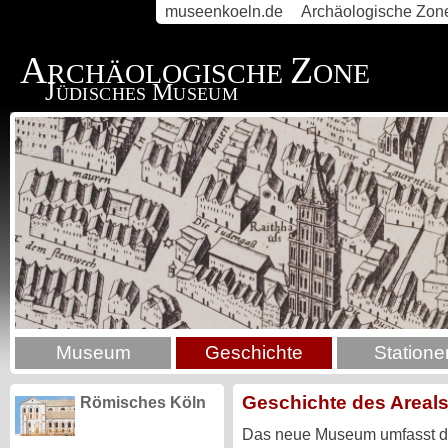
museenkoeln.de
Archäologische Zon
A
Z
RCHÄOLOGISCHE
ONE
J
M
ÜDISCHES
USEUM
Museum
Geschichte
Statione
Geschichte des Areal
Römisches Köln
Das neue Museum umfasst de