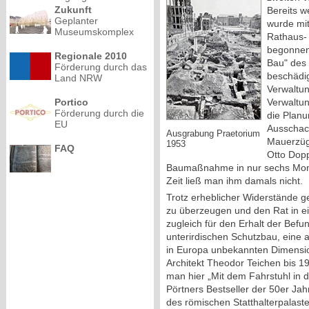
Zukunft
Bereits 
Geplanter
wurde mi
Museumskomplex
Rathaus-
begonnen
Regionale 2010
Bau" des
Förderung durch das
beschädig
Land NRW
Verwaltu
Verwaltu
Portico
Förderung durch die
die Planu
EU
Ausschac
Ausgrabung Praetorium
Mauerzüg
1953
FAQ
Otto Dopp
Baumaßnahme in nur sechs Mon
Zeit ließ man ihm damals nicht.
Trotz erheblicher Widerstände g
zu überzeugen und den Rat in e
zugleich für den Erhalt der Befu
unterirdischen Schutzbau, eine 
in Europa unbekannten Dimensi
Architekt Theodor Teichen bis 19
man hier „Mit dem Fahrstuhl in d
Pörtners Bestseller der 50er Jah
des römischen Statthalterpalast