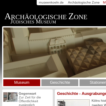
museenkoeln.de
Archäologische Zone
M
A
Z
RCHÄOLOGISCHE
ONE
J
M
ÜDISCHES
USEUM
Museum
Geschichte
Statione
Geschichte - Ausgrabunge
Gegenwart
Zur Zeit für die
Kölns his
Öffentlichkeit
zugänglich
zweiten W