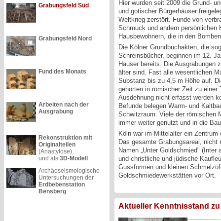
Hier wurden seit 2009 die Grund- u
Grabungsfeld Süd
und gotischer Bürgerhäuser freigele
Weltkrieg zerstört. Funde von verb
Schmuck und andern persönlichen H
Hausbewohnern, die in den Bombenan
Grabungsfeld Nord
Die Kölner Grundbuchakten, die so
Schreinsbücher, beginnen im 12. J
Häuser bereits. Die Ausgrabungen z
Fund des Monats
älter sind. Fast alle wesentlichen
Substanz bis zu 4,5 m Höhe auf. 
gehörten in römischer Zeit zu eine
Ausdehnung nicht erfasst werden k
Arbeiten nach der
Befunde belegen Warm- und Kaltba
Ausgrabung
Schwitzraum. Viele der römischen M
immer weiter genutzt und in die Baut
Köln war im Mittelalter ein Zentru
Rekonstruktion mit
Das gesamte Grabungsareal, nicht n
Originalteilen
Namen „Unter Goldschmied" (Inter a
(Anastylose)
und als
3D-Modell
und christliche und jüdische Kaufle
Gussformen und kleinen Schmelzöf
Archäoseismologische
Goldschmiedewerkstätten vor Ort.
Untersuchungen der
Erdbebenstation
Bensberg
Aktueller Kenntnisstand z