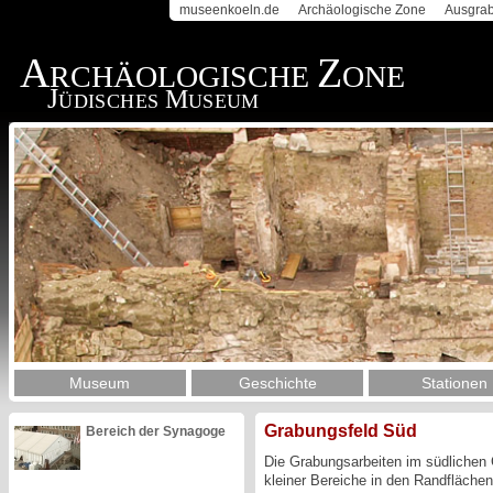
museenkoeln.de
Archäologische Zone
Ausgra
A
Z
RCHÄOLOGISCHE
ONE
J
M
ÜDISCHES
USEUM
Museum
Geschichte
Stationen
Grabungsfeld Süd
Bereich der Synagoge
Die Grabungsarbeiten im südlichen
kleiner Bereiche in den Randfläche