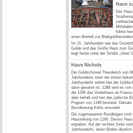
Haus z
Das Haus 
Straßenna
zahlreich
Mittelalt
führte hie
einen Betrieb zur Blattgoldherstellu
Im 15. Jahrhundert war das Grundst
Golde und das Große Haus zum Gold
liegt heute unter der Straße „Unter
Haus Nichols
Der Goldschmied Theoderich von Met
Jahrhunderts einer der ersten bekan
Jahrhunderts wohnt hier der Golds
dann genannt ist. 1288 wird es von
die 1295 das Vorderhaus an Franco 
aber behält und hier das jüdische B
Pogrom von 1349 bestand. Damals w
Bevölkerung Kölns ermordet.
Die zugemauerten Rundbögen sind w
Hausteilung von 1295. Dieses Haus 
ergraben. Auf der rechten Seite si
Jahrhunderts, deren Böden deutlich 