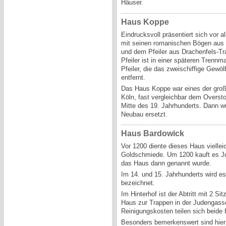
Häuser.
Haus Koppe
Eindrucksvoll präsentiert sich vor 
mit seinen romanischen Bögen aus T
und dem Pfeiler aus Drachenfels-Tra
Pfeiler ist in einer späteren Trennm
Pfeiler, die das zweischiffige Gew
entfernt.
Das Haus Koppe war eines der gro
Köln, fast vergleichbar dem Overst
Mitte des 19. Jahrhunderts. Dann w
Neubau ersetzt.
Haus Bardowick
Vor 1200 diente dieses Haus viellei
Goldschmiede. Um 1200 kauft es J
das Haus dann genannt wurde.
Im 14. und 15. Jahrhunderts wird e
bezeichnet.
Im Hinterhof ist der Abtritt mit 2 S
Haus zur Trappen in der Judengasse
Reinigungskosten teilen sich beide 
Besonders bemerkenswert sind hier