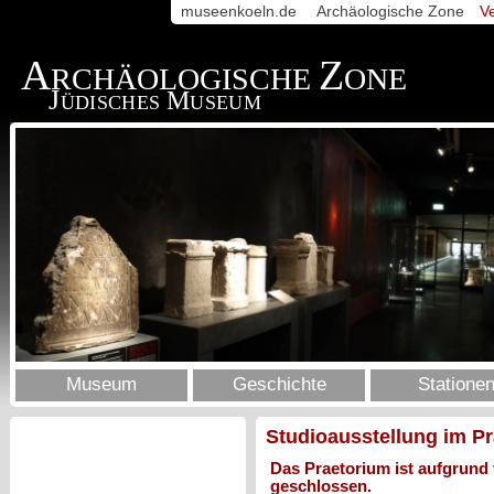
museenkoeln.de
Archäologische Zone
V
A
Z
RCHÄOLOGISCHE
ONE
J
M
ÜDISCHES
USEUM
Museum
Geschichte
Statione
Studioausstellung im P
Das Praetorium ist aufgrund
geschlossen.